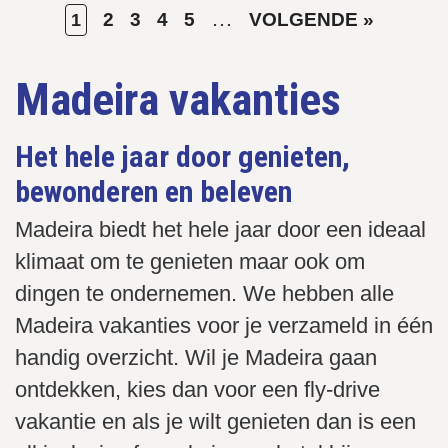
HUIDIGE
PAGE
PAGE
PAGE
PAGE
…
VOLGENDE
2
3
4
5
VOLGENDE »
1
Paginering
PAGINA
PAGINA
Madeira vakanties
Het hele jaar door genieten,
bewonderen en beleven
Madeira biedt het hele jaar door een ideaal
klimaat om te genieten maar ook om
dingen te ondernemen. We hebben alle
Madeira vakanties voor je verzameld in één
handig overzicht. Wil je Madeira gaan
ontdekken, kies dan voor een fly-drive
vakantie en als je wilt genieten dan is een