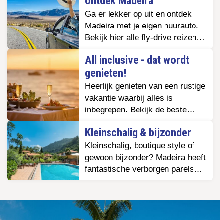
ontdek Madeira
Ga er lekker op uit en ontdek
Madeira met je eigen huurauto.
Bekijk hier alle fly-drive reizen
met vlucht, hotel en huurauto.
All inclusive - dat wordt
genieten!
Heerlijk genieten van een rustige
vakantie waarbij alles is
inbegrepen. Bekijk de beste
hotels op Madeira met een all
Kleinschalig & bijzonder
inclusive formule.
Kleinschalig, boutique style of
gewoon bijzonder? Madeira heeft
fantastische verborgen parels
waar de accommodatie, de plek
of het uitzicht je zullen
betoveren. En wat dacht je van
een accommodatie in een